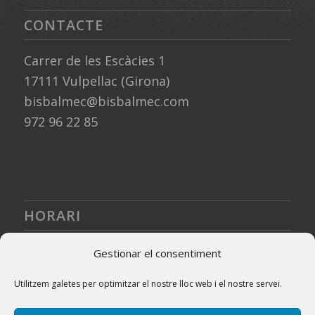
CONTACTE
Carrer de les Escàcies 1
17111 Vulpellac (Girona)
bisbalmec@bisbalmec.com
972 96 22 85
HORARI
De dilluns a divendres
Gestionar el consentiment
8:00 – 13:00
Utilitzem galetes per optimitzar el nostre lloc web i el nostre servei.
14:30 – 19:00