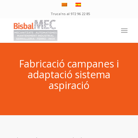
Truca'ns al 972 96 22 85
Fabricació campanes i
adaptació sistema
aspiració