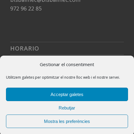
972 96 22 85
HORARIO
De lunes a viernes
Gestionar el consentiment
8:00 – 13:00
Utilitzem galetes per optimitzar el nostre lloc web i el nostre servei.
14:30 – 19:00
Acceptar galetes
Rebutjar
© Copyright - BisbalMEC | Hecho por
TÒNIC Art i comunicació
|
Mostra les preferències
Política de privacidad